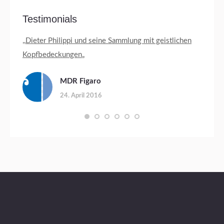
Testimonials
ev.
,,
Dieter Philippi und seine Sammlung mit geistlichen
Jäger 
Kopfbedeckungen
„
„Von r
has
sozial
MDR Figaro
Leiden
24. April 2016
untersc