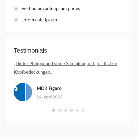
Vestibulum ante ipsum primis
Lorem ante ipsum
Testimonials
ev.
,,
Dieter Philippi und seine Sammlung mit geistlichen
Jäger 
Kopfbedeckungen
„
„Von r
has
sozial
MDR Figaro
Leiden
24. April 2016
untersc