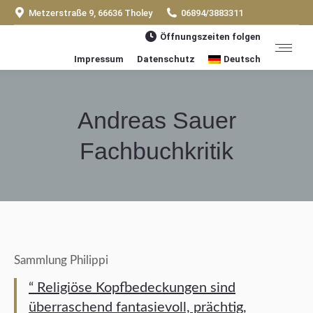
Metzerstraße 9, 66636 Tholey
06894/3883311
Öffnungszeiten folgen
Impressum
Datenschutz
Deutsch
Andreas Sauer
Fachbuchkritik
Sie befinden sich hier:
Sammlung Philippi
“ Religiöse Kopfbedeckungen sind
überraschend fantasievoll, prächtig,