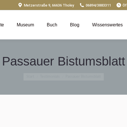
Metzerstraße 9, 66636 Tholey
06894/3883311
Öf
ite
Museum
Buch
Blog
Wissenswertes
Passauer Bistumsblatt
Sie befinden sich hier:
Start
Testimonials
Passauer Bistumsblatt