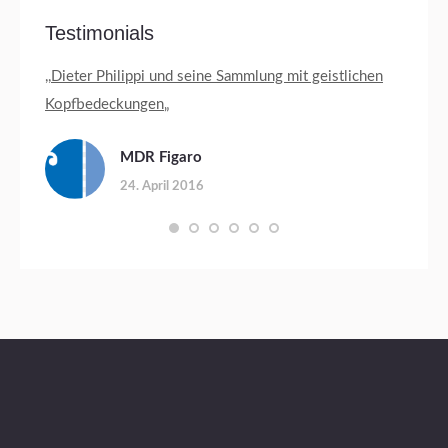
Testimonials
ev.
,,
Dieter Philippi und seine Sammlung mit geistlichen
Jäger 
Kopfbedeckungen
„
„Von r
has
sozial
MDR Figaro
Leiden
24. April 2016
untersc