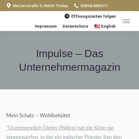
Metzerstraße 9, 66636 Tholey
06894/3883311
Öffnungszeiten folgen
Impressum
Datenschutz
English
Impulse – Das
Unternehmermagazin
You are here:
Mein Schatz – Wohlbehütet
“Unzertrennlich Dieter Philippi hat die Kiste nie
weggeworfen, in der ein indischer Priester ihm den