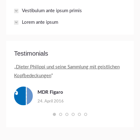
Vestibulum ante ipsum primis
Lorem ante ipsum
Testimonials
ev.
,,
Dieter Philippi und seine Sammlung mit geistlichen
Jäger 
Kopfbedeckungen
“
“Von r
has
sozial
MDR Figaro
Leiden
24. April 2016
untersc