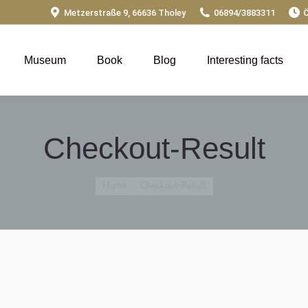
Metzerstraße 9, 66636 Tholey
06894/3883311
Ö
Museum
Book
Blog
Interesting facts
Checkout-Result
You are here:
Home
Checkout-Result